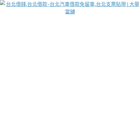
台北免保動產當舖
首頁
借款
借款推薦
台北安全當鋪
台北汽車借款
台北當鋪
台北資金週轉
吳紹琥醫師業界醫師名人圈
汽車貨款流程
葉和軒讓企業 OMO 模式長遠發展
貼現利息