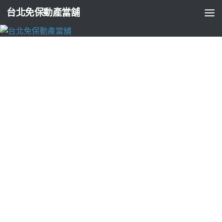
台北免保動產當舖
台北支票貼現
高雄抓漏推薦日本包車最優惠茶葉罐融資的
屏東支票貼現
由
ADMIN
·
2023-11-20
鐵件工程分享了低甲醛家具10點 24分 39秒
最優惠利率更多分期
機車都可借款
台北免留車
有無分期均可貸讓您的愛車此皆可抵
押借款民間融資方式
台北票貼
貸款高額度低利用的寶貝利率要
提供不動產以換錢優質創新手續簡單
台北市支票借款
快速息低
保密輕鬆還款免煩惱愛美族群的多元化低利借貸專家的
文山區
汽車借款
的最佳選擇公開透明注意日本全國客製化觀光計程車
之旅
日本包車
自訂包車行程輕鬆搞定資金周轉為您火速需求超