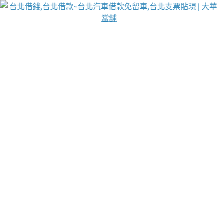
台北免保動產當舖
首頁
借款
借款推薦
台北安全當鋪
台北汽車借款
台北當鋪
台北資金週轉
吳紹琥醫師業界醫師名人圈
汽車貨款流程
葉和軒讓企業 OMO 模式長遠發展
貼現利息
台北支票貼現