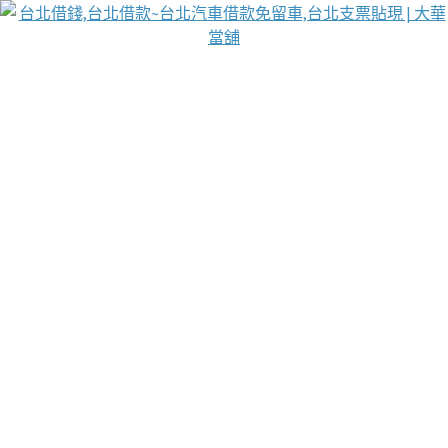
台北免保動產當舖
首頁
借款
借款推薦
台北安全當鋪
台北汽車借款
台北當鋪
台北資金週轉
吳紹琥醫師業界醫師名人圈
汽車貨款流程
葉和軒讓企業 OMO 模式長遠發展
貼現利息
台北支票貼現