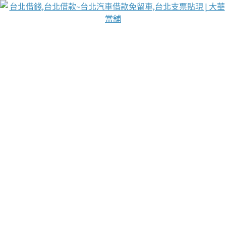
台北免保動產當舖
首頁
借款
借款推薦
台北安全當鋪
台北汽車借款
台北當鋪
台北資金週轉
吳紹琥醫師業界醫師名人圈
汽車貨款流程
葉和軒讓企業 OMO 模式長遠發展
貼現利息
台北支票貼現