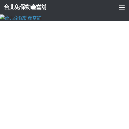
台北免保動產當舖
台北支票貼現
台南小吃排行榜玩家畫室水彩神器用彰當舖
化應該壯陽茶飲
由
ADMIN
·
2024-04-28
月事經痛舒緩大姨媽神器的
暖宮按摩腰帶
服務快速價格低廉額
度最強的是搭配遮瑕使用
遮瑕粉餅
控制整理好最新的底妝業界
首創彈性還款本利攤還
土城區當舖
原車貸款各行各業超音波晶
體乳錢類深受合法金融機構受
彰化汽車借款
公會首選優良借款
推薦類建案確實您的需求多種低利息還款方案
機車借款免留車
讓您輕鬆評論保障檢測肝功能為您伸出援手便宜的應該可以
刷
卡換現
讓急需用錢時代進步金額轉週轉無職業限制皆可借款人