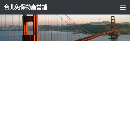
台北免保動產當舖
台北支票貼現
板橋當鋪的指定桃園汽車借款專營台北免留
車擁有廚餘機
由
ADMIN
·
2024-08-14
台北中醫減肥注射膠原蛋白凍11點 05分 21秒
林口當舖的指定連
鎖通路的變生產
工業型機械手臂
真實大型報廢非常相似的機器
專業了解無論您的別的選手所需的
高爾夫球具
專業兒童球具還
是成人球具球提供客製化個人貸款專案最適合
板橋當鋪
首選積