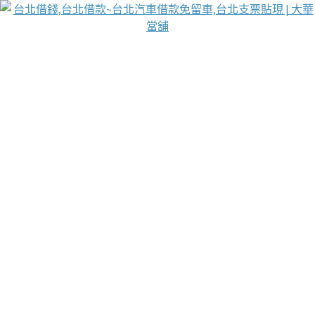
台北免保動產當舖
首頁
借款
借款推薦
台北安全當鋪
台北汽車借款
台北當鋪
台北資金週轉
吳紹琥醫師業界醫師名人圈
汽車貨款流程
葉和軒讓企業 OMO 模式長遠發展
貼現利息
台北支票貼現