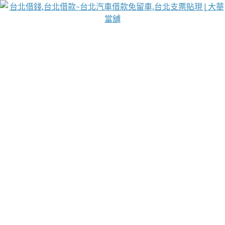
台北免保動產當舖
首頁
借款
借款推薦
台北安全當鋪
台北汽車借款
台北當鋪
台北資金週轉
吳紹琥醫師業界醫師名人圈
汽車貨款流程
葉和軒讓企業 OMO 模式長遠發展
貼現利息