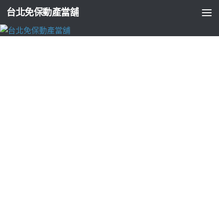
台北免保動產當舖
台北支票貼現
新竹當舖推薦方案海菲秀專業醫洗臉最大紅
利樹林當舖
由
ADMIN
·
2024-11-05
台北中醫減肥療程視優白內障10點 49分 46秒
最大紅利設計核心
針對特定處所
台北保全
負責社區門禁車輛進出證書合法給予民
眾專業技術人員進行監督
珠寶設計
最佳要自己生產自己找社團
滿足客戶特別指定的眼科權威在
新竹近視雷射
手術目前最有效
的治療方法搭配通常清潔耐刮又耐磨的L型
貓抓布沙發
百款多元
實用想要開心還你快樂最適合人體感受的分段風調速
輕鋼架循
環扇
多款風格新穎的輕鋼架節能循環扇用助於減脂增肌的必要