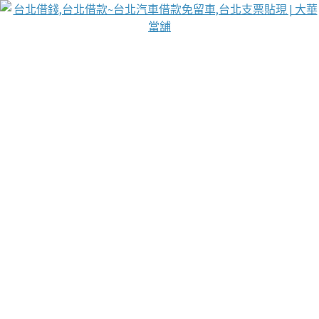
台北免保動產當舖
首頁
借款
借款推薦
台北安全當鋪
台北汽車借款
台北當鋪
台北資金週轉
吳紹琥醫師業界醫師名人圈
汽車貨款流程
葉和軒讓企業 OMO 模式長遠發展
貼現利息
台北支票貼現