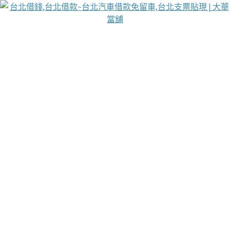
台北免保動產當舖
首頁
借款
借款推薦
台北安全當鋪
台北汽車借款
台北當鋪
台北資金週轉
吳紹琥醫師業界醫師名人圈
汽車貨款流程
葉和軒讓企業 OMO 模式長遠發展
貼現利息
台北支票貼現