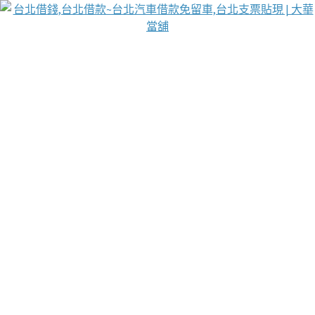
台北免保動產當舖
首頁
借款
借款推薦
台北安全當鋪
台北汽車借款
台北當鋪
台北資金週轉
吳紹琥醫師業界醫師名人圈
汽車貨款流程
葉和軒讓企業 OMO 模式長遠發展
貼現利息
台北支票貼現