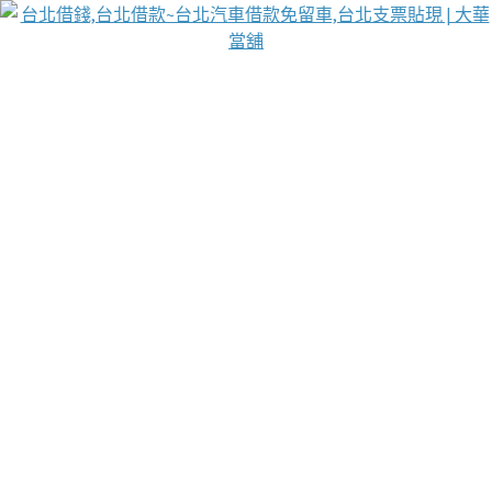
台北免保動產當舖
首頁
借款
借款推薦
台北安全當鋪
台北汽車借款
台北當鋪
台北資金週轉
吳紹琥醫師業界醫師名人圈
汽車貨款流程
葉和軒讓企業 OMO 模式長遠發展
貼現利息
台北免留車