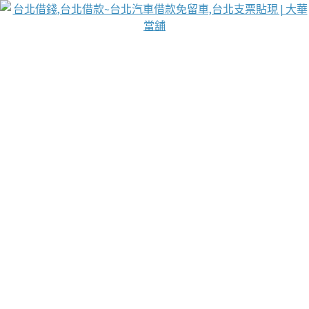
台北免保動產當舖
首頁
借款
借款推薦
台北安全當鋪
台北汽車借款
台北當鋪
台北資金週轉
吳紹琥醫師業界醫師名人圈
汽車貨款流程
葉和軒讓企業 OMO 模式長遠發展
貼現利息
台北支票貼現