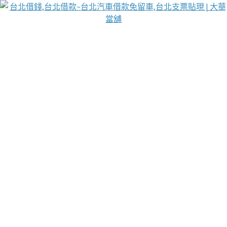
台北免保動產當舖
首頁
借款
借款推薦
台北安全當鋪
台北汽車借款
台北當鋪
台北資金週轉
吳紹琥醫師業界醫師名人圈
汽車貨款流程
葉和軒讓企業 OMO 模式長遠發展
貼現利息
台北支票貼現