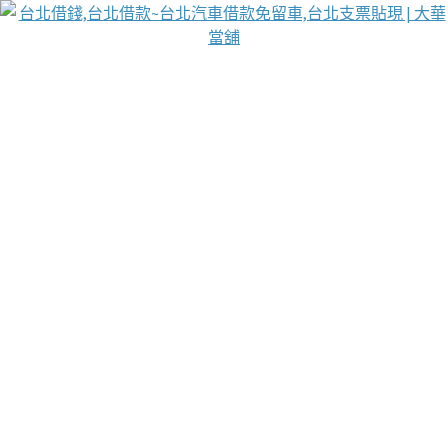
台北免保動產當舖
首頁
借款
借款推薦
台北安全當鋪
台北汽車借款
台北當鋪
台北資金週轉
吳紹琥醫師業界醫師名人圈
汽車貨款流程
葉和軒讓企業 OMO 模式長遠發展
貼現利息
台北支票貼現