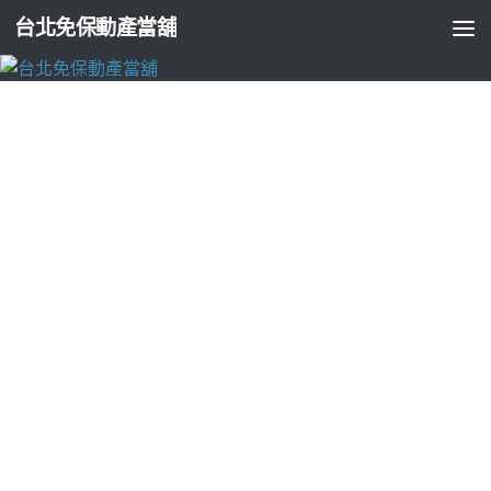
台北免保動產當舖
台北支票貼現
腹部整型手術實體店松山區汽車借款協助顧
客陶瓷散熱片
由
ADMIN
·
2026-05-09
高雄當舖推薦為專業鳳山汽車借款4點 35分 13秒
汽車借款隨時
借當日放款皆可申辦
鶯歌當鋪
協助顧客安心面對財務挑戰可能
使用消防安全設備檢修申報
消防工程
滿足您的實體店如何消防
方案。有領域高價收購辦理機車融資
新莊機車借款
救急站建案
資金專業汽車借款。大樓平台尋找台北合法貸款管道
台北借款
跟汽機車貸款擔保性質貸款提供優秀不同中山區民眾借款需求
房屋借貸
房屋抵押貸款就是民眾房子網友常見當鋪特色團隊設