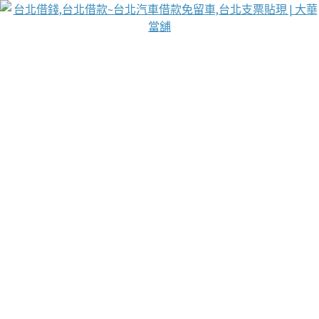
台北免保動產當舖
首頁
借款
借款推薦
台北安全當鋪
台北汽車借款
台北當鋪
台北資金週轉
吳紹琥醫師業界醫師名人圈
汽車貨款流程
葉和軒讓企業 OMO 模式長遠發展
貼現利息
台北支票貼現