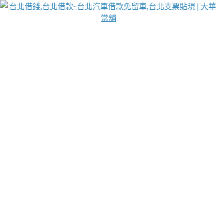
台北免保動產當舖
首頁
借款
借款推薦
台北安全當鋪
台北汽車借款
台北當鋪
台北資金週轉
吳紹琥醫師業界醫師名人圈
汽車貨款流程
葉和軒讓企業 OMO 模式長遠發展
貼現利息
台北支票貼現