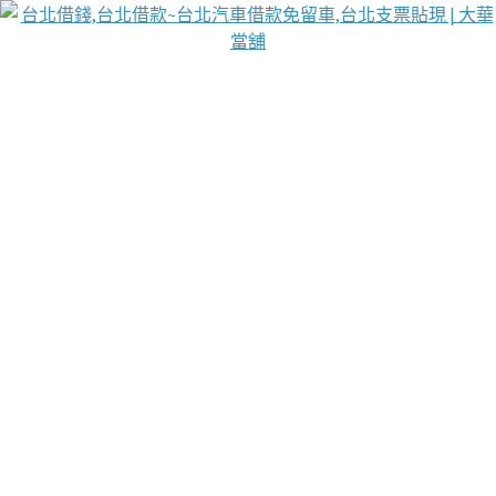
台北免保動產當舖
首頁
借款
借款推薦
台北安全當鋪
台北汽車借款
台北當鋪
台北資金週轉
吳紹琥醫師業界醫師名人圈
汽車貨款流程
葉和軒讓企業 OMO 模式長遠發展
貼現利息