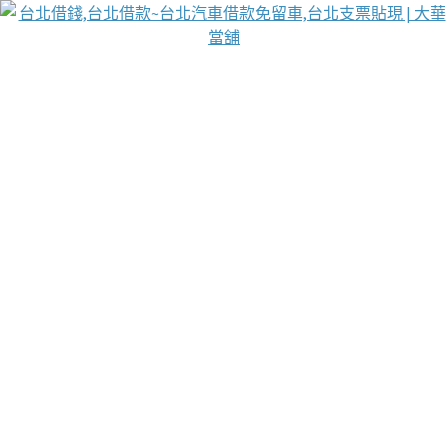
台北免保動產當舖
首頁
借款
借款推薦
台北安全當鋪
台北汽車借款
台北當鋪
台北資金週轉
吳紹琥醫師業界醫師名人圈
汽車貨款流程
葉和軒讓企業 OMO 模式長遠發展
貼現利息
台北支票貼現