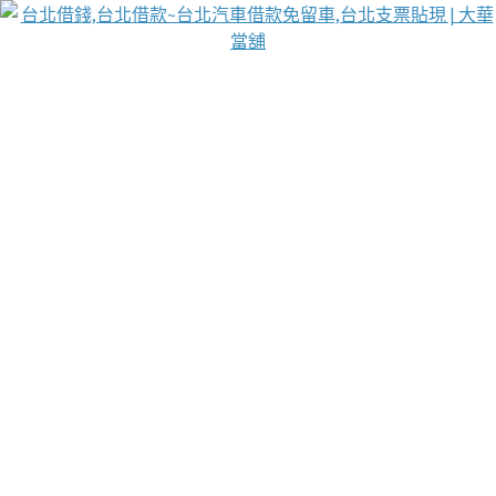
台北免保動產當舖
首頁
借款
借款推薦
台北安全當鋪
台北汽車借款
台北當鋪
台北資金週轉
吳紹琥醫師業界醫師名人圈
汽車貨款流程
葉和軒讓企業 OMO 模式長遠發展
貼現利息
台北支票貼現