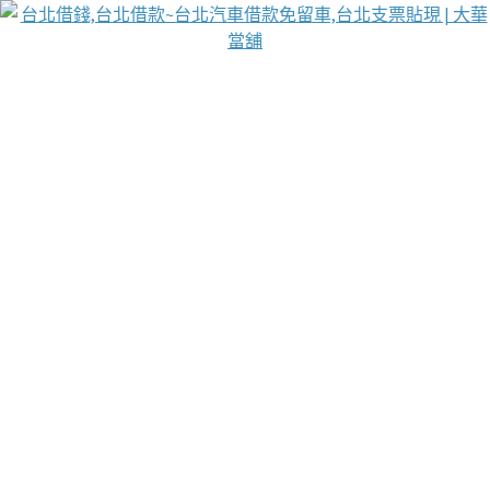
台北免保動產當舖
首頁
借款
借款推薦
台北安全當鋪
台北汽車借款
台北當鋪
台北資金週轉
吳紹琥醫師業界醫師名人圈
汽車貨款流程
葉和軒讓企業 OMO 模式長遠發展
貼現利息
台北支票貼現