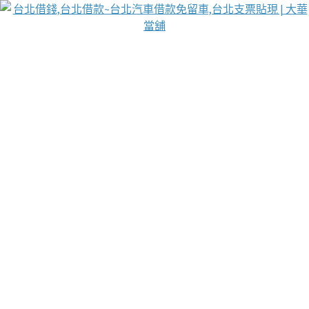
台北免保動產當舖
首頁
借款
借款推薦
台北安全當鋪
台北汽車借款
台北當鋪
台北資金週轉
吳紹琥醫師業界醫師名人圈
汽車貨款流程
葉和軒讓企業 OMO 模式長遠發展
貼現利息
台北支票貼現