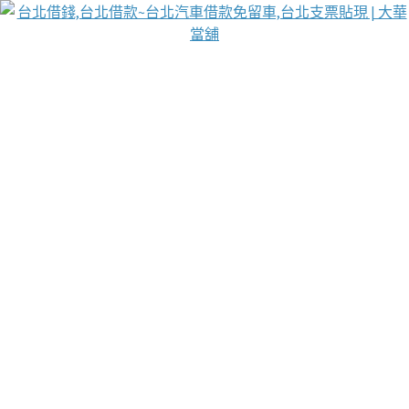
台北免保動產當舖
首頁
借款
借款推薦
台北安全當鋪
台北汽車借款
台北當鋪
台北資金週轉
吳紹琥醫師業界醫師名人圈
汽車貨款流程
葉和軒讓企業 OMO 模式長遠發展
貼現利息
台北支票貼現