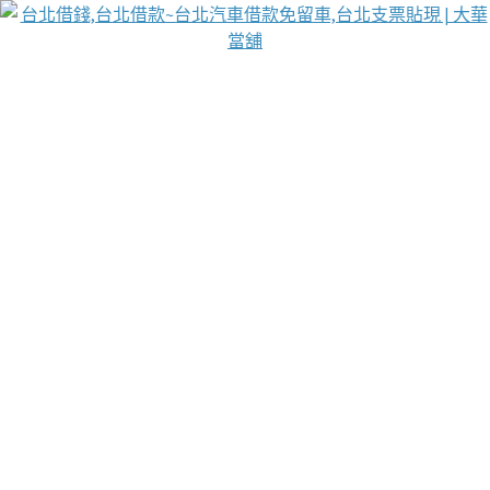
台北免保動產當舖
首頁
借款
借款推薦
台北安全當鋪
台北汽車借款
台北當鋪
台北資金週轉
吳紹琥醫師業界醫師名人圈
汽車貨款流程
葉和軒讓企業 OMO 模式長遠發展
貼現利息