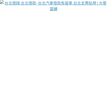
台北免保動產當舖
首頁
借款
借款推薦
台北安全當鋪
台北汽車借款
台北當鋪
台北資金週轉
吳紹琥醫師業界醫師名人圈
汽車貨款流程
葉和軒讓企業 OMO 模式長遠發展
貼現利息
台北支票貼現