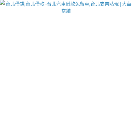
台北免保動產當舖
首頁
借款
借款推薦
台北安全當鋪
台北汽車借款
台北當鋪
台北資金週轉
吳紹琥醫師業界醫師名人圈
汽車貨款流程
葉和軒讓企業 OMO 模式長遠發展
貼現利息