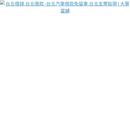
台北免保動產當舖
首頁
借款
借款推薦
台北安全當鋪
台北汽車借款
台北當鋪
台北資金週轉
吳紹琥醫師業界醫師名人圈
汽車貨款流程
葉和軒讓企業 OMO 模式長遠發展
貼現利息
台北支票貼現