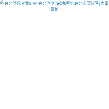
台北免保動產當舖
首頁
借款
借款推薦
台北安全當鋪
台北汽車借款
台北當鋪
台北資金週轉
吳紹琥醫師業界醫師名人圈
汽車貨款流程
葉和軒讓企業 OMO 模式長遠發展
貼現利息
台北支票貼現