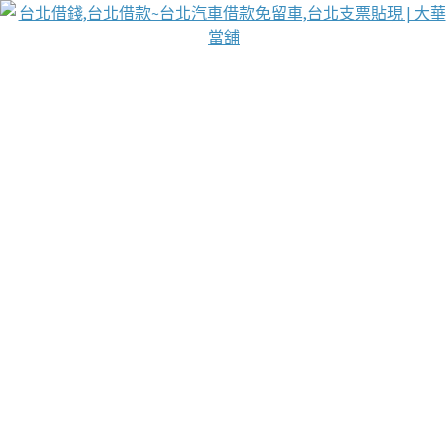
台北免保動產當舖
首頁
借款
借款推薦
台北安全當鋪
台北汽車借款
台北當鋪
台北資金週轉
吳紹琥醫師業界醫師名人圈
汽車貨款流程
葉和軒讓企業 OMO 模式長遠發展
貼現利息
台北支票貼現