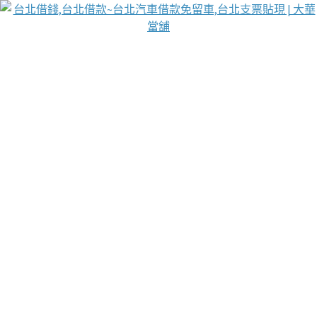
台北免保動產當舖
首頁
借款
借款推薦
台北安全當鋪
台北汽車借款
台北當鋪
台北資金週轉
吳紹琥醫師業界醫師名人圈
汽車貨款流程
葉和軒讓企業 OMO 模式長遠發展
貼現利息
台北支票貼現