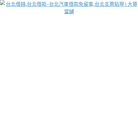
台北免保動產當舖
首頁
借款
借款推薦
台北安全當鋪
台北汽車借款
台北當鋪
台北資金週轉
吳紹琥醫師業界醫師名人圈
汽車貨款流程
葉和軒讓企業 OMO 模式長遠發展
貼現利息
台北支票貼現