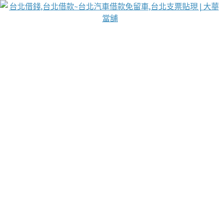
台北免保動產當舖
首頁
借款
借款推薦
台北安全當鋪
台北汽車借款
台北當鋪
台北資金週轉
吳紹琥醫師業界醫師名人圈
汽車貨款流程
葉和軒讓企業 OMO 模式長遠發展
貼現利息
台北支票貼現