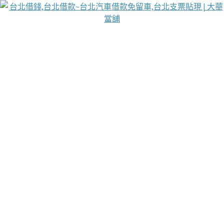
台北免保動產當舖
首頁
借款
借款推薦
台北安全當鋪
台北汽車借款
台北當鋪
台北資金週轉
吳紹琥醫師業界醫師名人圈
汽車貨款流程
葉和軒讓企業 OMO 模式長遠發展
貼現利息
台北支票貼現