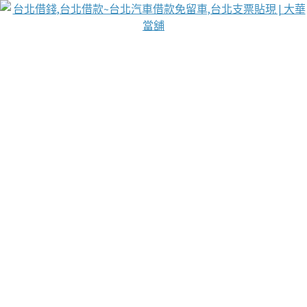
台北免保動產當舖
首頁
借款
借款推薦
台北安全當鋪
台北汽車借款
台北當鋪
台北資金週轉
吳紹琥醫師業界醫師名人圈
汽車貨款流程
葉和軒讓企業 OMO 模式長遠發展
貼現利息
台北支票貼現