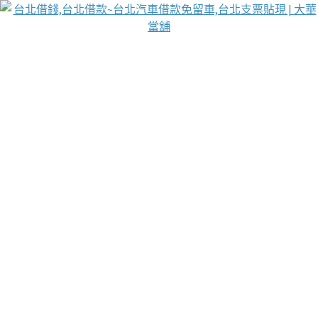
台北免保動產當舖
首頁
借款
借款推薦
台北安全當鋪
台北汽車借款
台北當鋪
台北資金週轉
吳紹琥醫師業界醫師名人圈
汽車貨款流程
葉和軒讓企業 OMO 模式長遠發展
貼現利息
台北支票貼現