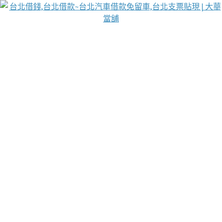
台北免保動產當舖
首頁
借款
借款推薦
台北安全當鋪
台北汽車借款
台北當鋪
台北資金週轉
吳紹琥醫師業界醫師名人圈
汽車貨款流程
葉和軒讓企業 OMO 模式長遠發展
貼現利息
台北支票貼現