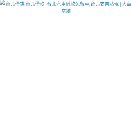
台北免保動產當舖
首頁
借款
借款推薦
台北安全當鋪
台北汽車借款
台北當鋪
台北資金週轉
吳紹琥醫師業界醫師名人圈
汽車貨款流程
葉和軒讓企業 OMO 模式長遠發展
貼現利息
台北支票貼現