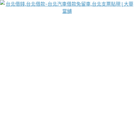
台北免保動產當舖
首頁
借款
借款推薦
台北安全當鋪
台北汽車借款
台北當鋪
台北資金週轉
吳紹琥醫師業界醫師名人圈
汽車貨款流程
葉和軒讓企業 OMO 模式長遠發展
貼現利息
台北支票貼現