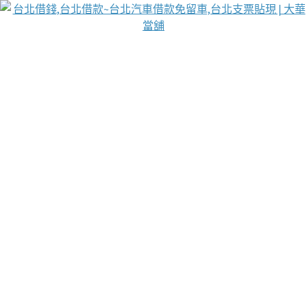
台北免保動產當舖
首頁
借款
借款推薦
台北安全當鋪
台北汽車借款
台北當鋪
台北資金週轉
吳紹琥醫師業界醫師名人圈
汽車貨款流程
葉和軒讓企業 OMO 模式長遠發展
貼現利息