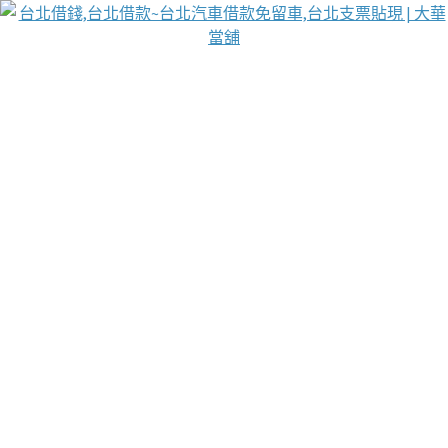
台北免保動產當舖
首頁
借款
借款推薦
台北安全當鋪
台北汽車借款
台北當鋪
台北資金週轉
吳紹琥醫師業界醫師名人圈
汽車貨款流程
葉和軒讓企業 OMO 模式長遠發展
貼現利息
台北支票貼現