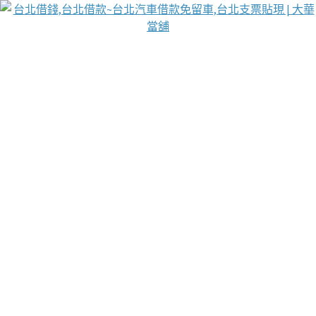
台北免保動產當舖
首頁
借款
借款推薦
台北安全當鋪
台北汽車借款
台北當鋪
台北資金週轉
吳紹琥醫師業界醫師名人圈
汽車貨款流程
葉和軒讓企業 OMO 模式長遠發展
貼現利息
台北支票貼現