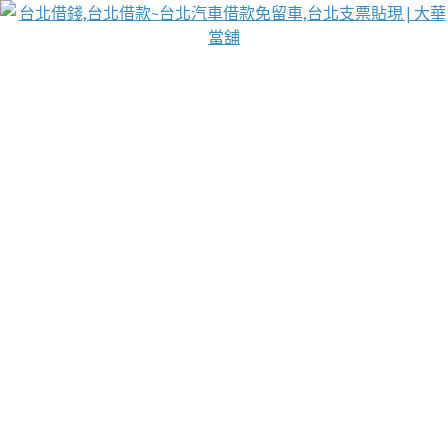
台北免保動產當舖
首頁
借款
借款推薦
台北安全當鋪
台北汽車借款
台北當鋪
台北資金週轉
吳紹琥醫師業界醫師名人圈
汽車貨款流程
葉和軒讓企業 OMO 模式長遠發展
貼現利息
台北支票貼現