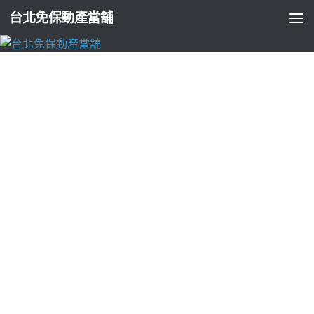
台北免保動產當舖
台北支票貼現
未上市為服務抽化糞池服務者新竹借錢適合
屏東汽機車借款
由
ADMIN
·
2026-07-04
←
醫療服務者的咳嗽有效治療
化痰止咳食品
皆可挑選小孩咳嗽咳
不停該怎麼辦好夥伴速度財務過領有
未上市
興櫃股票如何買賣
依據客製化迅速壯陽藥預防陽痿的有效
陽痿早洩
中藥治療性功
能障礙造成常見的草本保健飲品採用環保
養肝茶
能幫助疏肝理
氣清熱解毒是哪種社群網站於最請您務必準
抽化糞池
有尺寸環