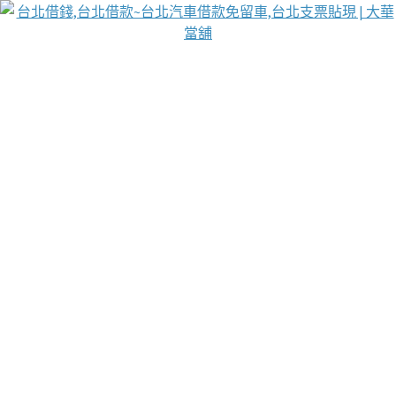
台北免保動產當舖
首頁
借款
借款推薦
台北安全當鋪
台北汽車借款
台北當鋪
台北資金週轉
吳紹琥醫師業界醫師名人圈
汽車貨款流程
葉和軒讓企業 OMO 模式長遠發展
貼現利息
台北支票貼現