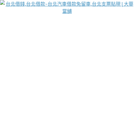
台北免保動產當舖
首頁
借款
借款推薦
台北安全當鋪
台北汽車借款
台北當鋪
台北資金週轉
吳紹琥醫師業界醫師名人圈
汽車貨款流程
葉和軒讓企業 OMO 模式長遠發展
貼現利息
三重機車借款