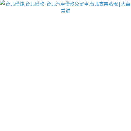
台北免保動產當舖
首頁
借款
借款推薦
台北安全當鋪
台北汽車借款
台北當鋪
台北資金週轉
吳紹琥醫師業界醫師名人圈
汽車貨款流程
葉和軒讓企業 OMO 模式長遠發展
貼現利息
每月彙整：
3 月 2023