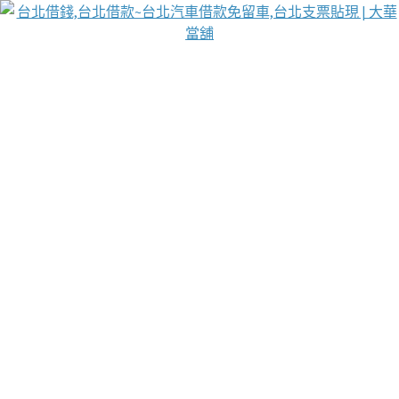
台北免保動產當舖
首頁
借款
借款推薦
台北安全當鋪
台北汽車借款
台北當鋪
台北資金週轉
吳紹琥醫師業界醫師名人圈
汽車貨款流程
葉和軒讓企業 OMO 模式長遠發展
貼現利息
每月彙整：
3 月 2025